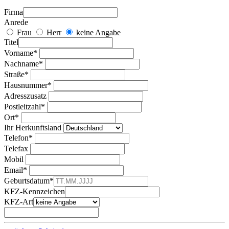
Firma
Anrede
Frau
Herr
keine Angabe
Titel
Vorname*
Nachname*
Straße*
Hausnummer*
Adresszusatz
Postleitzahl*
Ort*
Ihr Herkunftsland
Telefon*
Telefax
Mobil
Email*
Geburtsdatum*
KFZ-Kennzeichen
KFZ-Art