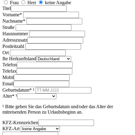
Frau
Herr
keine Angabe
Titel
Vorname*
Nachname*
Straße
Hausnummer
Adresszusatz
Postleitzahl
Ort
Ihr Herkunftsland
Telefon
Telefax
Mobil
Email
Geburtsdatum* ¹
Alter* ¹
¹ Bitte geben Sie das Geburtsdatum und/oder das Alter der
mitreisenden Person zu Urlaubsbeginn an.
KFZ-Kennzeichen
KFZ-Art