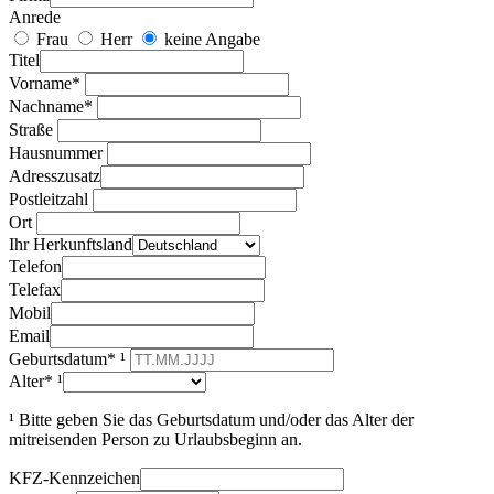
Anrede
Frau
Herr
keine Angabe
Titel
Vorname*
Nachname*
Straße
Hausnummer
Adresszusatz
Postleitzahl
Ort
Ihr Herkunftsland
Telefon
Telefax
Mobil
Email
Geburtsdatum* ¹
Alter* ¹
¹ Bitte geben Sie das Geburtsdatum und/oder das Alter der
mitreisenden Person zu Urlaubsbeginn an.
KFZ-Kennzeichen