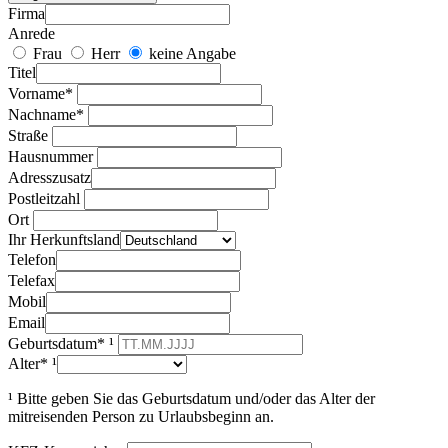
Firma
Anrede
Frau
Herr
keine Angabe
Titel
Vorname*
Nachname*
Straße
Hausnummer
Adresszusatz
Postleitzahl
Ort
Ihr Herkunftsland
Telefon
Telefax
Mobil
Email
Geburtsdatum* ¹
Alter* ¹
¹ Bitte geben Sie das Geburtsdatum und/oder das Alter der
mitreisenden Person zu Urlaubsbeginn an.