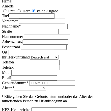
Firma
Anrede
Frau
Herr
keine Angabe
Titel
Vorname*
Nachname*
Straße
Hausnummer
Adresszusatz
Postleitzahl
Ort
Ihr Herkunftsland
Telefon
Telefax
Mobil
Email
Geburtsdatum* ¹
Alter* ¹
¹ Bitte geben Sie das Geburtsdatum und/oder das Alter der
mitreisenden Person zu Urlaubsbeginn an.
KFZ-Kennzeichen