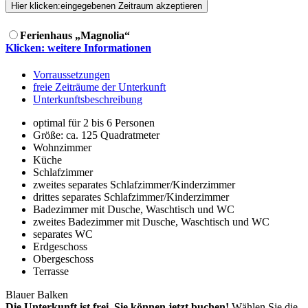
Hier klicken:
eingegebenen Zeitraum akzeptieren
Ferienhaus „Magnolia“
Klicken: weitere Informationen
Vorraussetzungen
freie Zeiträume der Unterkunft
Unterkunftsbeschreibung
optimal für 2 bis 6 Personen
Größe:
ca. 125 Quadratmeter
Wohnzimmer
Küche
Schlafzimmer
zweites separates Schlafzimmer/Kinderzimmer
drittes separates Schlafzimmer/Kinderzimmer
Badezimmer mit Dusche, Waschtisch und WC
zweites Badezimmer mit Dusche, Waschtisch und WC
separates WC
Erdgeschoss
Obergeschoss
Terrasse
Blauer Balken
Die Unterkunft ist frei, Sie können jetzt buchen!
Wählen Sie die