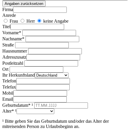
Angaben zurücksetzen
Firma
Anrede
Frau
Herr
keine Angabe
Titel
Vorname*
Nachname*
Straße
Hausnummer
Adresszusatz
Postleitzahl
Ort
Ihr Herkunftsland
Telefon
Telefax
Mobil
Email
Geburtsdatum* ¹
Alter* ¹
¹ Bitte geben Sie das Geburtsdatum und/oder das Alter der
mitreisenden Person zu Urlaubsbeginn an.