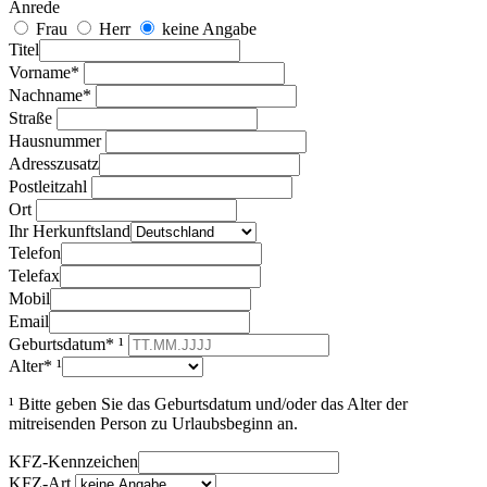
Anrede
Frau
Herr
keine Angabe
Titel
Vorname*
Nachname*
Straße
Hausnummer
Adresszusatz
Postleitzahl
Ort
Ihr Herkunftsland
Telefon
Telefax
Mobil
Email
Geburtsdatum* ¹
Alter* ¹
¹ Bitte geben Sie das Geburtsdatum und/oder das Alter der
mitreisenden Person zu Urlaubsbeginn an.
KFZ-Kennzeichen
KFZ-Art