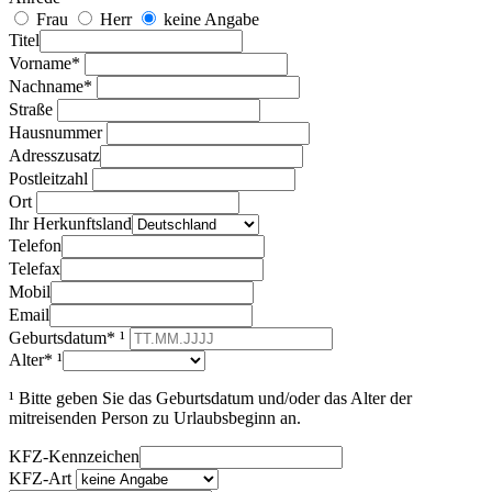
Frau
Herr
keine Angabe
Titel
Vorname*
Nachname*
Straße
Hausnummer
Adresszusatz
Postleitzahl
Ort
Ihr Herkunftsland
Telefon
Telefax
Mobil
Email
Geburtsdatum* ¹
Alter* ¹
¹ Bitte geben Sie das Geburtsdatum und/oder das Alter der
mitreisenden Person zu Urlaubsbeginn an.
KFZ-Kennzeichen
KFZ-Art