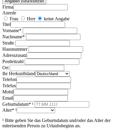
Angaben zurücksetzen
Firma
Anrede
Frau
Herr
keine Angabe
Titel
Vorname*
Nachname*
Straße
Hausnummer
Adresszusatz
Postleitzahl
Ort
Ihr Herkunftsland
Telefon
Telefax
Mobil
Email
Geburtsdatum* ¹
Alter* ¹
¹ Bitte geben Sie das Geburtsdatum und/oder das Alter der
mitreisenden Person zu Urlaubsbeginn an.